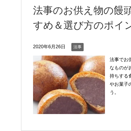
法事のお供え物の饅
すめ＆選び方のポイ
2020年6月26日
法事
法事でお
なものが
持ちする
やお菓子
う。