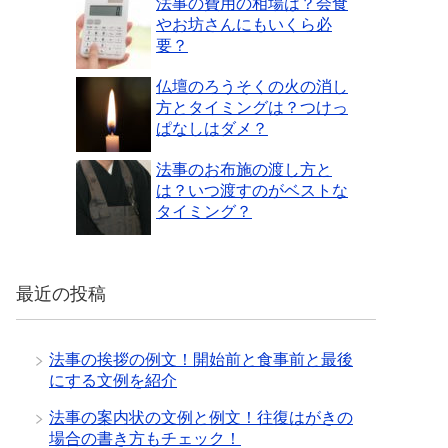
法事の費用の相場は？会食
やお坊さんにもいくら必
要？
仏壇のろうそくの火の消し
方とタイミングは？つけっ
ぱなしはダメ？
法事のお布施の渡し方と
は？いつ渡すのがベストな
タイミング？
最近の投稿
法事の挨拶の例文！開始前と食事前と最後
にする文例を紹介
法事の案内状の文例と例文！往復はがきの
場合の書き方もチェック！