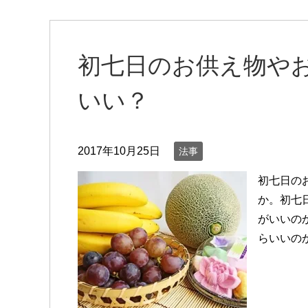
初七日のお供え物や
いい？
2017年10月25日
法事
初七日の
か。初七
がいいの
らいいの