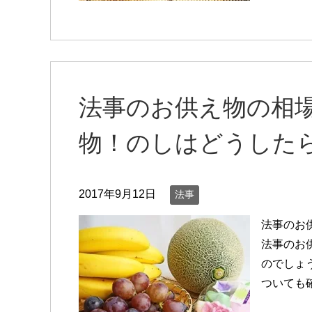
法事のお供え物の相
物！のしはどうした
2017年9月12日
法事
法事のお
法事のお
のでしょ
ついても