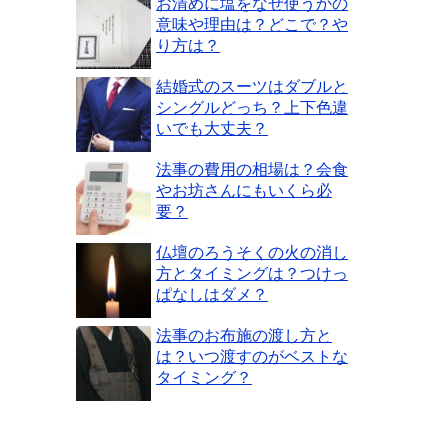
お清めに塩をなぜ使うかの
意味や理由は？どこで？や
り方は？
結婚式のスーツはダブルと
シングルどっち？上下色違
いでも大丈夫？
法事の費用の相場は？会食
やお坊さんにもいくら必
要？
仏壇のろうそくの火の消し
方とタイミングは？つけっ
ぱなしはダメ？
法事のお布施の渡し方と
は？いつ渡すのがベストな
タイミング？