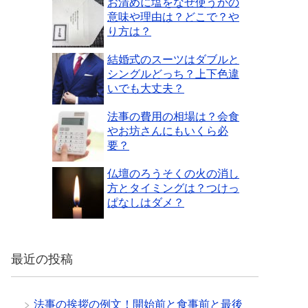
お清めに塩をなぜ使うかの
意味や理由は？どこで？や
り方は？
結婚式のスーツはダブルと
シングルどっち？上下色違
いでも大丈夫？
法事の費用の相場は？会食
やお坊さんにもいくら必
要？
仏壇のろうそくの火の消し
方とタイミングは？つけっ
ぱなしはダメ？
最近の投稿
法事の挨拶の例文！開始前と食事前と最後