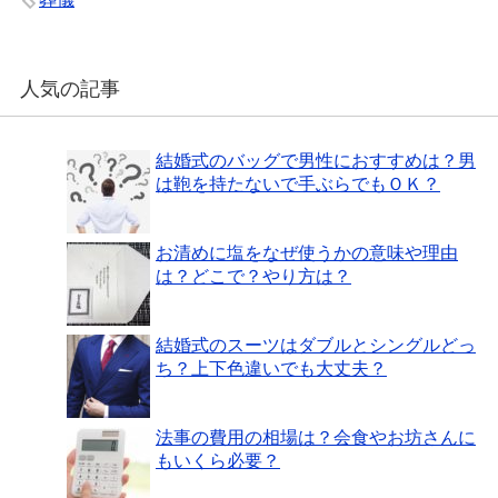
人気の記事
結婚式のバッグで男性におすすめは？男
は鞄を持たないで手ぶらでもＯＫ？
お清めに塩をなぜ使うかの意味や理由
は？どこで？やり方は？
結婚式のスーツはダブルとシングルどっ
ち？上下色違いでも大丈夫？
法事の費用の相場は？会食やお坊さんに
もいくら必要？