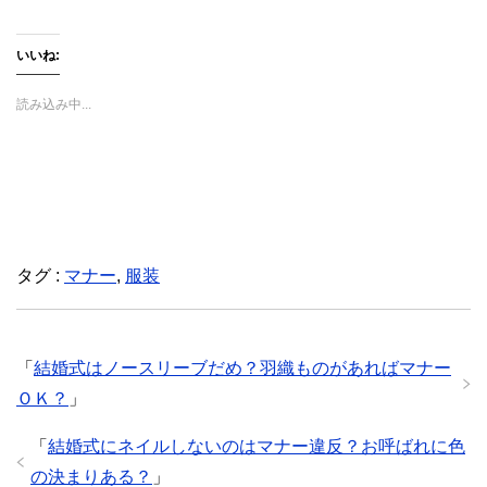
開
新
開
き
し
き
ま
い
ま
す
ウ
す
いいね:
)
ィ
)
ン
ド
ウ
読み込み中...
で
開
き
ま
す
)
タグ :
マナー
,
服装
「
結婚式はノースリーブだめ？羽織ものがあればマナー
ＯＫ？
」
「
結婚式にネイルしないのはマナー違反？お呼ばれに色
の決まりある？
」