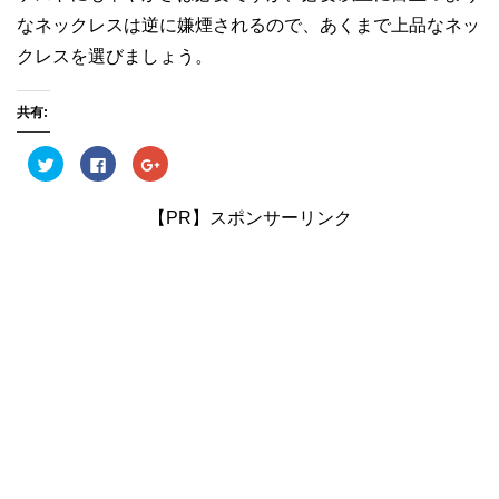
なネックレスは逆に嫌煙されるので、あくまで上品なネッ
クレスを選びましょう。
共有:
ク
F
ク
リ
a
リ
ッ
c
ッ
ク
e
ク
し
b
し
【PR】スポンサーリンク
て
o
て
T
o
G
w
k
o
i
で
o
t
共
g
t
有
l
e
す
e
r
る
+
で
に
で
共
は
共
有
ク
有
(
リ
(
新
ッ
新
し
ク
し
い
し
い
ウ
て
ウ
ィ
く
ィ
ン
だ
ン
ド
さ
ド
ウ
い
ウ
で
(
で