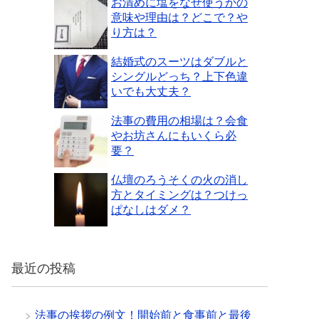
お清めに塩をなぜ使うかの
意味や理由は？どこで？や
り方は？
結婚式のスーツはダブルと
シングルどっち？上下色違
いでも大丈夫？
法事の費用の相場は？会食
やお坊さんにもいくら必
要？
仏壇のろうそくの火の消し
方とタイミングは？つけっ
ぱなしはダメ？
最近の投稿
法事の挨拶の例文！開始前と食事前と最後