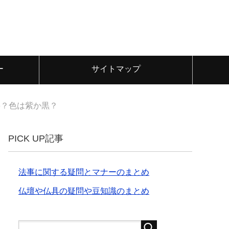
ー
サイトマップ
要？色は紫か黒？
PICK UP記事
法事に関する疑問とマナーのまとめ
仏壇や仏具の疑問や豆知識のまとめ