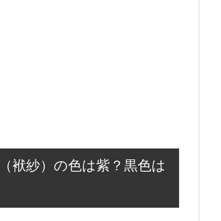
（袱紗）の色は紫？黒色は