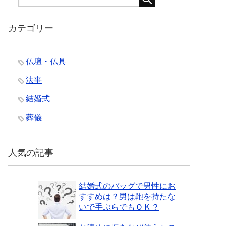
カテゴリー
仏壇・仏具
法事
結婚式
葬儀
人気の記事
結婚式のバッグで男性にお
すすめは？男は鞄を持たな
いで手ぶらでもＯＫ？