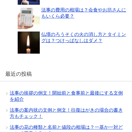
法事の費用の相場は？会食やお坊さんに
もいくら必要？
仏壇のろうそくの火の消し方とタイミン
グは？つけっぱなしはダメ？
最近の投稿
法事の挨拶の例文！開始前と食事前と最後にする文例
を紹介
法事の案内状の文例と例文！往復はがきの場合の書き
方もチェック！
法事の花の種類と名前と値段の相場は？一基か一対ど