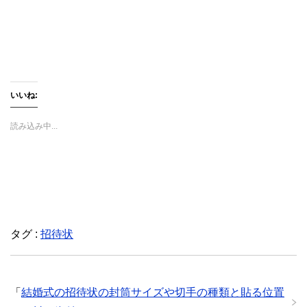
い
し
い
ウ
て
ウ
ィ
く
ィ
ン
だ
ン
ド
さ
ド
ウ
い
ウ
で
(
で
開
新
開
き
し
き
ま
い
ま
す
ウ
す
いいね:
)
ィ
)
ン
ド
ウ
読み込み中...
で
開
き
ま
す
)
タグ :
招待状
「
結婚式の招待状の封筒サイズや切手の種類と貼る位置