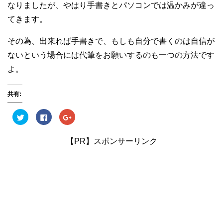
なりましたが、やはり手書きとパソコンでは温かみが違っ
てきます。
その為、出来れば手書きで、もしも自分で書くのは自信が
ないという場合には代筆をお願いするのも一つの方法です
よ。
共有:
ク
F
ク
リ
a
リ
ッ
c
ッ
ク
e
ク
し
b
し
【PR】スポンサーリンク
て
o
て
T
o
G
w
k
o
i
で
o
t
共
g
t
有
l
e
す
e
r
る
+
で
に
で
共
は
共
有
ク
有
(
リ
(
新
ッ
新
し
ク
し