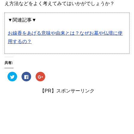
え方法などをよく考えてみてはいかがでしょうか？
▼関連記事▼
お線香をあげる意味や由来とは？なぜお墓や仏壇に使
用するの？
共有:
ク
F
ク
リ
a
リ
ッ
c
ッ
ク
e
ク
し
b
し
【PR】スポンサーリンク
て
o
て
T
o
G
w
k
o
i
で
o
t
共
g
t
有
l
e
す
e
r
る
+
で
に
で
共
は
共
有
ク
有
(
リ
(