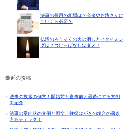
法事の費用の相場は？会食やお坊さんに
もいくら必要？
仏壇のろうそくの火の消し方とタイミン
グは？つけっぱなしはダメ？
最近の投稿
法事の挨拶の例文！開始前と食事前と最後にする文例
を紹介
法事の案内状の文例と例文！往復はがきの場合の書き
方もチェック！