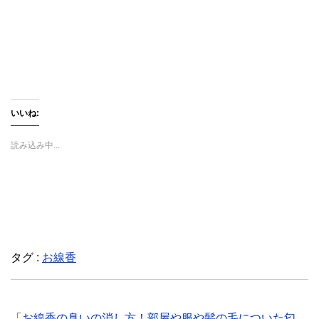
新
ッ
新
し
ク
し
い
し
い
ウ
て
ウ
ィ
く
ィ
ン
だ
ン
ド
さ
ド
ウ
い
ウ
で
(
で
開
新
開
き
し
き
ま
い
ま
す
ウ
す
いいね:
)
ィ
)
ン
ド
ウ
読み込み中...
で
開
き
ま
す
)
タグ :
お線香
「
お線香の臭いの消し方！部屋や服や髪の毛についた匂